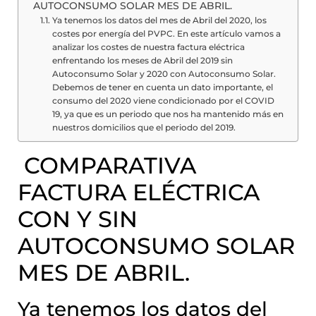
AUTOCONSUMO SOLAR MES DE ABRIL.
Ya tenemos los datos del mes de Abril del 2020, los
costes por energía del PVPC. En este artículo vamos a
analizar los costes de nuestra factura eléctrica
enfrentando los meses de Abril del 2019 sin
Autoconsumo Solar y 2020 con Autoconsumo Solar.
Debemos de tener en cuenta un dato importante, el
consumo del 2020 viene condicionado por el COVID
19, ya que es un periodo que nos ha mantenido más en
nuestros domicilios que el periodo del 2019.
COMPARATIVA
FACTURA ELÉCTRICA
CON Y SIN
AUTOCONSUMO SOLAR
MES DE ABRIL.
Ya tenemos los datos del