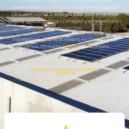
convierte tu negocio en un referente de
sostenibilidad con soluciones solares a medida.
Descubre cómo la
energía solar para empresas
reduce gastos, mejora tu imagen y se amortiza en
tiempo récord.
Instaladores de placas solares en Ciudad Real,
Cuenca, Albacete,
Toledo
y Guadalajara.
SOLICITA TU ESTUDIO ENERGÉTICO
GRATUITO