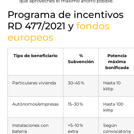
que aproveches el máximo ahorro posible.
Programa de incentivos
RD 477/2021 y
fondos
europeos
Tipo de beneficiario
%
Potencia
Subvención
máxima
bonificada
Particulares vivienda
30–45 %
Hasta 10
kWp
Autónomos/empresas
15–30 %
Hasta 100
kWp
Instalaciones con
+5–10 %
Según
batería
extra
convocatoria